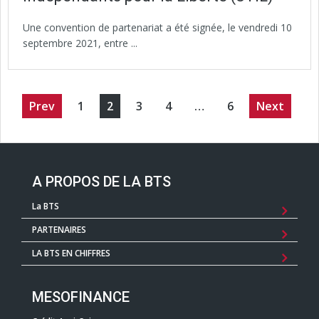
Une convention de partenariat a été signée, le vendredi 10
septembre 2021, entre ...
Prev
1
2
3
4
…
6
Next
A PROPOS DE LA BTS
La BTS
PARTENAIRES
LA BTS EN CHIFFRES
MESOFINANCE