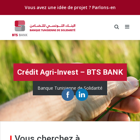
Vous avez une idée de projet ?
Parlons-en
Crédit Agri-Invest – BTS BANK
Banque Tunisienne de Solidarité
Vous cherchez à
I