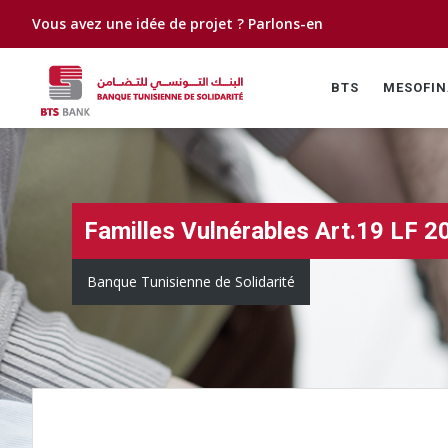
Vous avez une idée de projet ?
Parlons-en
BTS
MESOFI
Familles Vulnérables Art.19 LF 2
Banque Tunisienne de Solidarité